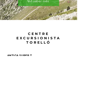
Vull saber més
CENTRE
EXCURSIONISTA
TORELLÓ
ANTIGA SUPER T
C/ Artesans, 5
08570 Torelló
Horari obertura del local social: Dimecres de
19:30h a 21:00h
Adreça de contacte :
centreexcursionistatorello@gmail.com
CET