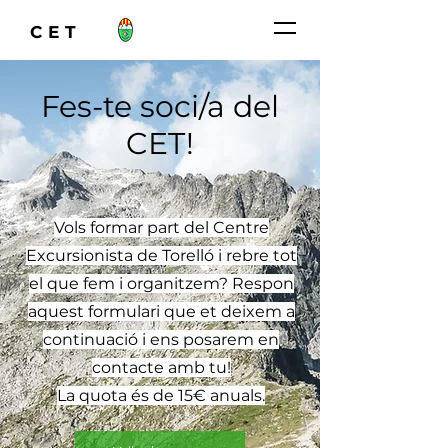
CET
Fes-te soci/a del
CET!
Vols formar part del Centre
Excursionista de Torelló i rebre tot
el que fem i organitzem? Respon
aquest formulari que et deixem a
continuació i ens posarem en
contacte amb tu!
La quota és de 15€ anuals.